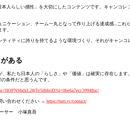
にこの「日本人らしい感性」を大切にしたコンテンツです。キャンコ
ニケーション、チーム一丸となって作り上げる達成感...これ
ます。
デンティティに誇りを持てるような環境づくり。それがキャン
えがある
が、私たち日本人の「らしさ」や「価値」は確実に存在します
材の条件だと思うんです。
show/3IOFNShdzL28jTe5ilbboD?si=0be6a7ecc39948ac/
問い合わせください →
https://tum.vc/contact/
ロデューサー 小塚真吾