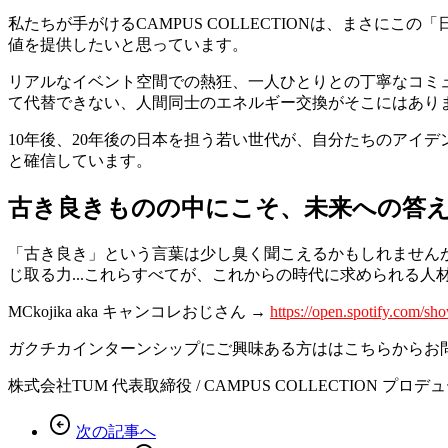
私たちが手がけるCAMPUS COLLECTIONは、まさ
値を提供したいと思っています。
リアルなイベント空間での熱狂、一人ひとりとの丁寧なコミュ
て代替できない、人間同士のエネルギー交換がそこにはあり
10年後、20年後の日本を担う若い世代が、自分たちのアイ
と確信しています。
古き良きものの中にこそ、未来への答
「古き良き」という言葉は少し臭く聞こえるかもしれません
じ取る力...これらすべてが、これからの時代に求められる人
MCkojika aka キャンコレおじさん →
https://open.spotify.com/
ガクチカインターンシップにご興味ある方ははこちらからお
株式会社TUM 代表取締役 / CAMPUS COLLECTION プ
arrow_circle_left
次の記事へ