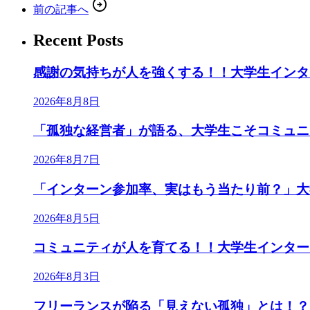
arrow_circle_right
前の記事へ
Recent Posts
感謝の気持ちが人を強くする！！大学生インタ
2026年8月8日
「孤独な経営者」が語る、大学生こそコミュニテ
2026年8月7日
「インターン参加率、実はもう当たり前？」大
2026年8月5日
コミュニティが人を育てる！！大学生インター
2026年8月3日
フリーランスが陥る「見えない孤独」とは！？