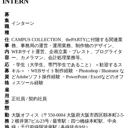
INTERN
募
集
インターン
職
種
仕
CAMPUS COLLECTION、thePARTYに付随する関連業
事
務、事務局の運営・運用業務、制作物のデザイン、
内
WEBサイト運営、企画立案・ブレスト、ブログライタ
容
ー、カメラマン、会計処理業務等。
応
・学生（大学生、専門学生であること） ＜歓迎するス
募
キル＞ ・WEBサイト制作経験 ・Photoshop / Illustrator な
資
どAdobeソフト操作経験 ・PowerPoint / Excelなどのオフ
格
ィスツール経験
雇
用
正社員 / 契約社員
形
態
勤
大阪オフィス（〒550-0004 大阪府大阪市西区靱本町2-5-
務
2 横井第7ビル23号 / 最寄駅：四つ橋線本町駅、中央
地
線・千日前線阿波座駅 / 各線徒歩9分）