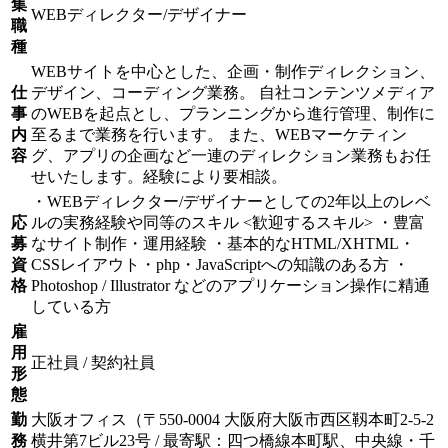
集
WEBディレクター/デザイナー
職
種
WEBサイトを中心とした、企画・制作ディレクション、
仕
デザイン、コーディング業務。 自社コンテンツメディア
事
のWEBを起点とし、プランニングから進行管理、制作に
内
至るまで業務を行います。 また、WEBマーケティン
容
グ、アプリの企画など一連のディレクション業務もお任
せいたします。経験により要相談。
・WEBディレクター/デザイナーとしての2年以上のレベ
応
ルの実務経験や同等のスキル <歓迎するスキル> ・豊富
募
なサイト制作・運用経験 ・基本的なHTML/XHTML・
資
CSSレイアウト・php・JavaScriptへの知識のある方 ・
格
Photoshop / Illustrator などのアプリケーション操作に精通
している方
雇
用
正社員 / 契約社員
形
態
勤
大阪オフィス（〒550-0004 大阪府大阪市西区靱本町2-5-2
務
横井第7ビル23号 / 最寄駅：四つ橋線本町駅、中央線・千