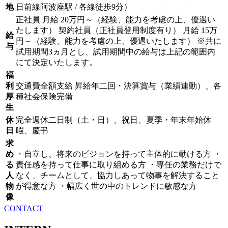
地
日前線阿波座駅 / 各線徒歩9分）
正社員 月給 20万円～（経験、能力を考慮の上、優遇い
たします） 契約社員（正社員登用制度有り） 月給 15万
給
円～（経験、能力を考慮の上、優遇いたします） ※共に
与
試用期間3ヵ月とし、試用期間中の給与は上記の範囲内
にて決定いたします。
福
利
交通費全額支給 昇給年二回・決算賞与（業績連動）、各
厚
種社会保険完備
生
休
完全週休二日制（土・日）、祝日、夏季・年末年始休
日
暇、慶弔
求
め
・自立し、将来のビジョンを持って主体的に動ける方 ・
る
責任感を持って仕事に取り組める方 ・専任の業務だけで
人
なく、チームとして、協力しあって物事を解決すること
物
が得意な方 ・幅広く世の中のトレンドに敏感な方
像
CONTACT