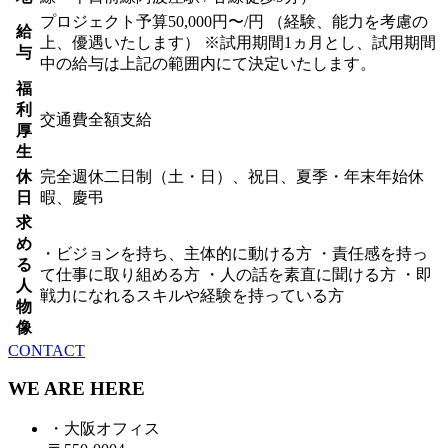
プロジェクト予算50,000円〜/円 （経験、能力を考慮の
給
上、優遇いたします） ※試用期間1ヵ月とし、試用期間
与
中の給与は上記の範囲内にて決定いたします。
福
利
交通費全額支給
厚
生
休
完全週休二日制（土・日）、祝日、夏季・年末年始休
日
暇、慶弔
求
め
・ビジョンを持ち、主体的に動ける方 ・責任感を持っ
る
て仕事に取り組める方 ・人の話を素直に聞ける方 ・即
人
戦力になれるスキルや経験を持っている方
物
像
CONTACT
WE ARE HERE
・大阪オフィス