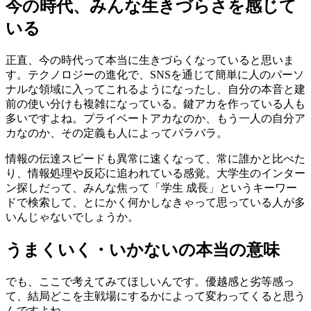
今の時代、みんな生きづらさを感じて
いる
正直、今の時代って本当に生きづらくなっていると思いま
す。テクノロジーの進化で、SNSを通じて簡単に人のパーソ
ナルな領域に入ってこれるようになったし、自分の本音と建
前の使い分けも複雑になっている。鍵アカを作っている人も
多いですよね。プライベートアカなのか、もう一人の自分ア
カなのか、その定義も人によってバラバラ。
情報の伝達スピードも異常に速くなって、常に誰かと比べた
り、情報処理や反応に追われている感覚。大学生のインター
ン探しだって、みんな焦って「学生 成長」というキーワー
ドで検索して、とにかく何かしなきゃって思っている人が多
いんじゃないでしょうか。
うまくいく・いかないの本当の意味
でも、ここで考えてみてほしいんです。優越感と劣等感っ
て、結局どこを主戦場にするかによって変わってくると思う
んですよね。