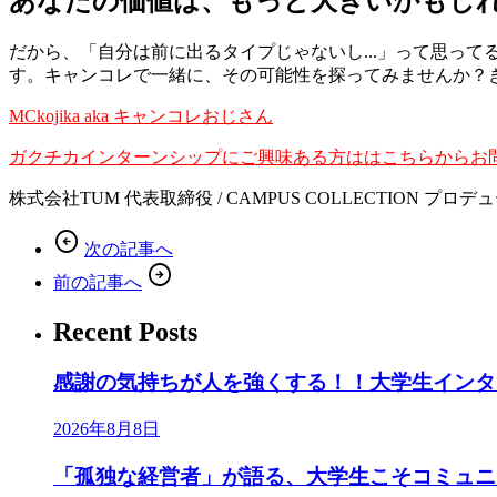
あなたの価値は、もっと大きいかもし
だから、「自分は前に出るタイプじゃないし...」って思っ
す。キャンコレで一緒に、その可能性を探ってみませんか？
MCkojika aka キャンコレおじさん
ガクチカインターンシップにご興味ある方ははこちらからお
株式会社TUM 代表取締役 / CAMPUS COLLECTION プ
arrow_circle_left
次の記事へ
arrow_circle_right
前の記事へ
Recent Posts
感謝の気持ちが人を強くする！！大学生インタ
2026年8月8日
「孤独な経営者」が語る、大学生こそコミュニテ