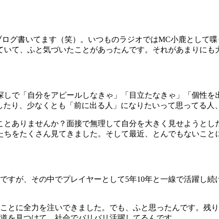
にブログ書いてます（笑）。いつものラジオではMC小鹿として
していて、ふと気づいたことがあったんです。それがあまりにも
？
探しで「自分をアピールしなきゃ」「目立たなきゃ」「個性を
目指したり、少なくとも「前に出る人」になりたいって思ってる
ことありませんか？面接で無理して自分を大きく見せようとし
生たちをたくさん見てきました。そして最近、とんでもないこと
すが、その中でプレイヤーとして5年10年と一線で活躍し続ける
ことに全力を注いできました。でも、ふと思ったんです。残り
の道を見つけて、社会でバリバリ活躍してるんです。