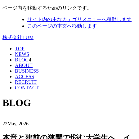
ページ内を移動するためのリンクです。
サイト内の主なカテゴリメニューへ移動します
このページの本文へ移動します
株式会社TUM
TOP
NEWS
BLOG
4
ABOUT
BUSINESS
ACCESS
RECRUIT
CONTACT
BLOG
22
May, 2026
本音と建前の狭間で悩む大学生へ。イ