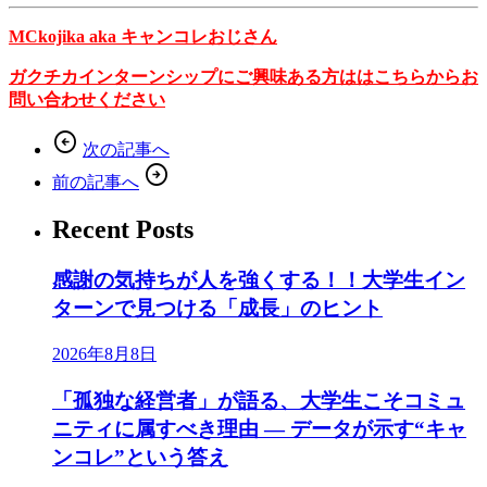
MCkojika aka キャンコレおじさん
ガクチカインターンシップにご興味ある方ははこちらからお
問い合わせください
arrow_circle_left
次の記事へ
arrow_circle_right
前の記事へ
Recent Posts
感謝の気持ちが人を強くする！！大学生イン
ターンで見つける「成長」のヒント
2026年8月8日
「孤独な経営者」が語る、大学生こそコミュ
ニティに属すべき理由 ― データが示す“キャ
ンコレ”という答え